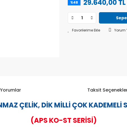
29.640,00 TL
%48
Sepe
Yorum 
Yorumlar
Taksit Seçenekler
MAZ ÇELİK, DİK MİLLİ ÇOK KADEMELİ
(APS KO-ST SERİSİ)