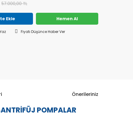
57.000,00 TL
te Ekle
Hemen Al
Yaz
Fiyatı Düşünce Haber Ver
i
Önerileriniz
 SANTRİFÜJ POMPALAR