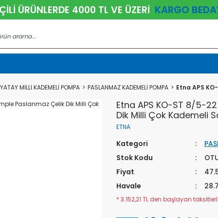
KARGO BEDA
ÇİLİ ÜRÜNLERDE 4000 TL VE ÜZERİ
YATAY MİLLİ KADEMELİ POMPA
PASLANMAZ KADEMELİ POMPA
Etna APS KO-
Etna APS KO-ST 8/5-22
Dik Milli Çok Kademeli 
ETNA
Kategori
PAS
Stok Kodu
OTU
Fiyat
47.
Havale
28.
* 3.152,21 TL den başlayan taksitlerl