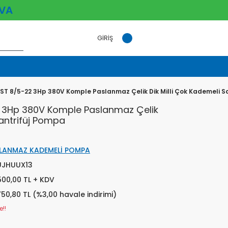
VA
GİRİŞ
ST 8/5-22 3Hp 380V Komple Paslanmaz Çelik Dik Milli Çok Kademeli S
 3Hp 380V Komple Paslanmaz Çelik
Santrifüj Pompa
LANMAZ KADEMELİ POMPA
JHUUX13
500,00 TL + KDV
750,80 TL (%3,00 havale indirimi)
e!!