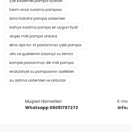
çok kademeli pompa fiyatları
Bu ürüne ilk yorumu siz yapın!
kullanarak tarafımıza iletebilirsiniz.
Görüş ve önerileriniz için teşekkür ederiz.
tarım arazi sulama pompası
bina hidrofor pompa sistemleri
Yorum Yaz
Ürün resmi kalitesiz, bozuk veya görüntülenemiyor.
bahçe sulama pompa en uygun fiyat
Ürün açıklamasında eksik bilgiler bulunuyor.
düşey milli pompa ankara
Ürün bilgilerinde hatalar bulunuyor.
etna aps ko-st paslanmaz çelik pompa
Ürün fiyatı diğer sitelerden daha pahalı.
ofis ve işyerlerinin basınçlı su temini
Bu ürüne benzer farklı alternatifler olmalı.
komple paslanmaz dik milli pompa
endüstriyel su pompasının özellikleri
su arıtma sistemleri ve arıtıcılar
Gönder
Müşteri Hizmetleri
E-mail 
Whatsapp 05061757272
info@