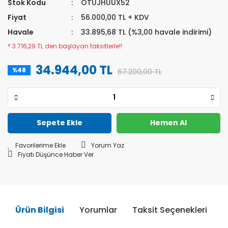
Stok Kodu
OTUJHUUX52
Fiyat
56.000,00 TL + KDV
Havale
33.895,68 TL (%3,00 havale indirimi)
* 3.716,29 TL den başlayan taksitlerle!!
34.944,00 TL
%48
67.200,00 TL
Sepete Ekle
Hemen Al
Yorum Yaz
Fiyatı Düşünce Haber Ver
Ürün Bilgisi
Yorumlar
Taksit Seçenekleri
Ö