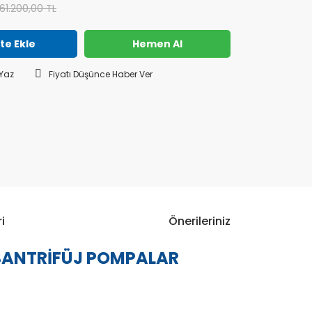
61.200,00 TL
te Ekle
Hemen Al
Yaz
Fiyatı Düşünce Haber Ver
i
Önerileriniz
 SANTRİFÜJ POMPALAR