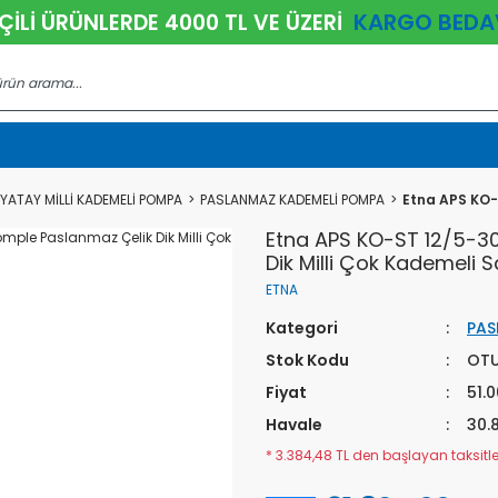
KARGO BEDA
ÇİLİ ÜRÜNLERDE 4000 TL VE ÜZERİ
YATAY MİLLİ KADEMELİ POMPA
PASLANMAZ KADEMELİ POMPA
Etna APS KO-
Etna APS KO-ST 12/5-3
Dik Milli Çok Kademeli 
ETNA
Kategori
PAS
Stok Kodu
OT
Fiyat
51.
Havale
30.
* 3.384,48 TL den başlayan taksitler