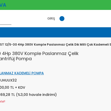
VA
GİRİŞ
ST 12/5-30 4Hp 380V Komple Paslanmaz Çelik Dik Milli Çok Kademeli 
0 4Hp 380V Komple Paslanmaz Çelik
Santrifüj Pompa
LANMAZ KADEMELİ POMPA
UJHUUX32
000,00 TL + KDV
869,28 TL (%3,00 havale indirimi)
le!!