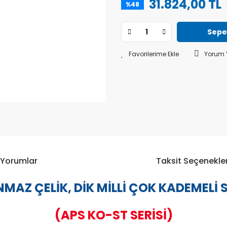
31.824,00 TL
%48
Sepe
Yorum 
Yorumlar
Taksit Seçenekler
MAZ ÇELİK, DİK MİLLİ ÇOK KADEMELİ
(APS KO-ST SERİSİ)