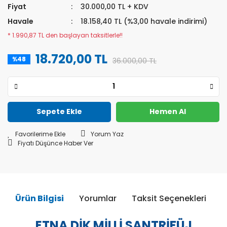
Fiyat
30.000,00 TL + KDV
Havale
18.158,40 TL (%3,00 havale indirimi)
* 1.990,87 TL den başlayan taksitlerle!!
18.720,00 TL
%48
36.000,00 TL
Sepete Ekle
Hemen Al
Yorum Yaz
Fiyatı Düşünce Haber Ver
Ürün Bilgisi
Yorumlar
Taksit Seçenekleri
Ö
ETNA DİK MİLLİ SANTRİFÜJ