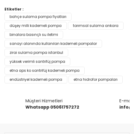
Bu ürünün fiyat bilgisi, resim, ürün açıklamalarında ve diğer
Etiketler :
konularda yetersiz gördüğünüz noktaları öneri formunu
bahçe sulama pompa fiyatları
Bu ürüne ilk yorumu siz yapın!
kullanarak tarafımıza iletebilirsiniz.
Görüş ve önerileriniz için teşekkür ederiz.
düşey milli kademeli pompa
tarımsal sulama ankara
binalara basınçlı su iletimi
Yorum Yaz
Ürün resmi kalitesiz, bozuk veya görüntülenemiyor.
sanayi alanında kullanılan kademeli pompalar
Ürün açıklamasında eksik bilgiler bulunuyor.
zirai sulama pompa istanbul
Ürün bilgilerinde hatalar bulunuyor.
yüksek verimli santrifüj pompa
Ürün fiyatı diğer sitelerden daha pahalı.
etna aps ko santrifüj kademeli pompa
Bu ürüne benzer farklı alternatifler olmalı.
endüstriyel kademeli pompa
etna hidrofor pompaları
Müşteri Hizmetleri
E-mail 
Whatsapp 05061757272
info@
Gönder