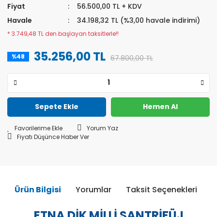
Fiyat
56.500,00 TL + KDV
Havale
34.198,32 TL (%3,00 havale indirimi)
* 3.749,48 TL den başlayan taksitlerle!!
35.256,00 TL
%48
67.800,00 TL
Sepete Ekle
Hemen Al
Yorum Yaz
Fiyatı Düşünce Haber Ver
Ürün Bilgisi
Yorumlar
Taksit Seçenekleri
Ö
ETNA DİK MİLLİ SANTRİFÜJ