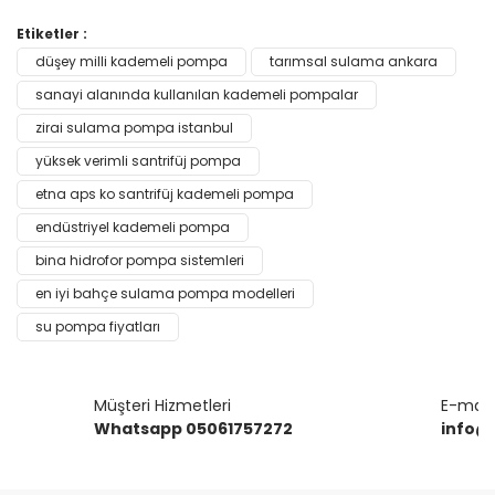
Bu ürünün fiyat bilgisi, resim, ürün açıklamalarında ve diğer
Etiketler :
konularda yetersiz gördüğünüz noktaları öneri formunu
düşey milli kademeli pompa
tarımsal sulama ankara
Bu ürüne ilk yorumu siz yapın!
kullanarak tarafımıza iletebilirsiniz.
Görüş ve önerileriniz için teşekkür ederiz.
sanayi alanında kullanılan kademeli pompalar
zirai sulama pompa istanbul
Yorum Yaz
Ürün resmi kalitesiz, bozuk veya görüntülenemiyor.
yüksek verimli santrifüj pompa
Ürün açıklamasında eksik bilgiler bulunuyor.
etna aps ko santrifüj kademeli pompa
Ürün bilgilerinde hatalar bulunuyor.
endüstriyel kademeli pompa
Ürün fiyatı diğer sitelerden daha pahalı.
bina hidrofor pompa sistemleri
Bu ürüne benzer farklı alternatifler olmalı.
en iyi bahçe sulama pompa modelleri
su pompa fiyatları
Müşteri Hizmetleri
E-mail 
Gönder
Whatsapp 05061757272
info@