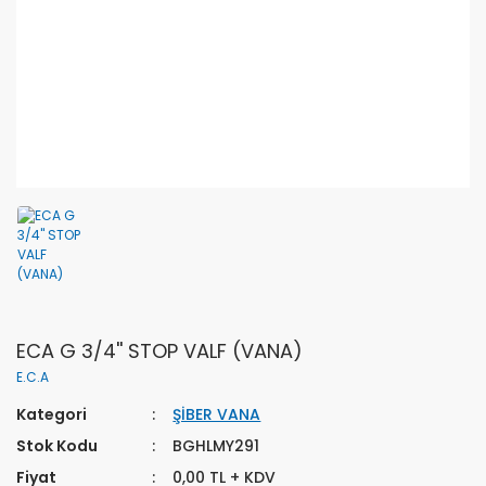
ECA G 3/4'' STOP VALF (VANA)
E.C.A
Kategori
ŞİBER VANA
Stok Kodu
BGHLMY291
Fiyat
0,00 TL + KDV