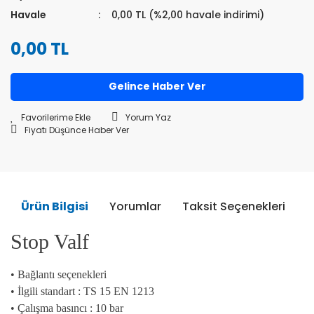
Havale
0,00 TL (%2,00 havale indirimi)
0,00 TL
Gelince Haber Ver
Yorum Yaz
Fiyatı Düşünce Haber Ver
Ürün Bilgisi
Yorumlar
Taksit Seçenekleri
Ö
Stop Valf
• Bağlantı seçenekleri
• İlgili standart : TS 15 EN 1213
• Çalışma basıncı : 10 bar