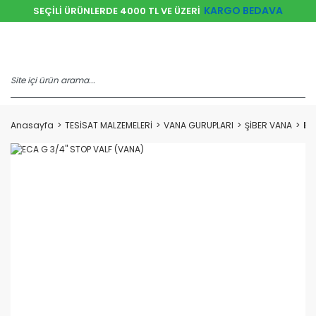
KARGO BEDAVA
SEÇİLİ ÜRÜNLERDE 4000 TL VE ÜZERİ
Anasayfa
TESİSAT MALZEMELERİ
VANA GURUPLARI
ŞİBER VANA
EC