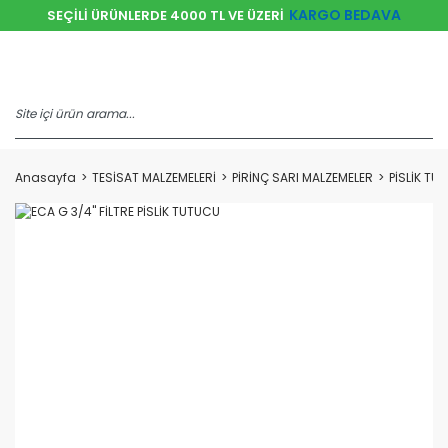
KARGO BEDAVA
SEÇİLİ ÜRÜNLERDE 4000 TL VE ÜZERİ
Anasayfa
TESİSAT MALZEMELERİ
PİRİNÇ SARI MALZEMELER
PİSLİK TU