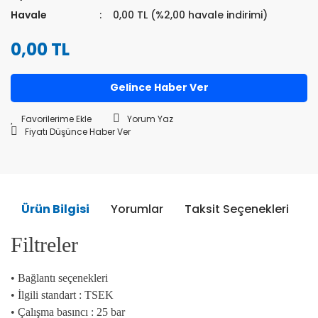
Havale
0,00 TL (%2,00 havale indirimi)
0,00 TL
Gelince Haber Ver
Yorum Yaz
Fiyatı Düşünce Haber Ver
Ürün Bilgisi
Yorumlar
Taksit Seçenekleri
Ö
Filtreler
• Bağlantı seçenekleri
• İlgili standart : TSEK
• Çalışma basıncı : 25 bar