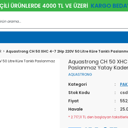
KARGO BEDA
ÇİLİ ÜRÜNLERDE 4000 TL VE ÜZERİ
R
Aquastrong CH 50 XHC 4-7 2Hp 220V 50 Litre Küre Tanklı Paslanm
Aquastrong CH 50 XHC 4
Paslanmaz Yatay Kadem
AQUASTRONG
Kategori
PAK
Stok Kodu
csd
Fiyat
552
Havale
25.
* 2.717,11 TL den başlayan taksitlerle