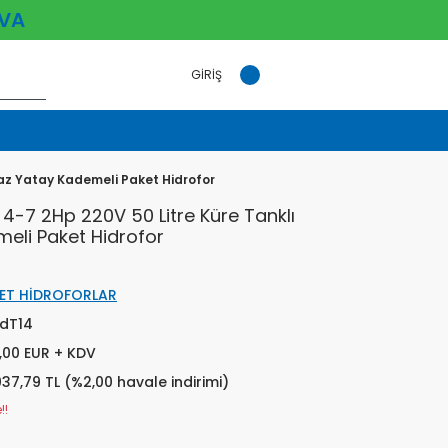
VA
GİRİŞ
az Yatay Kademeli Paket Hidrofor
-7 2Hp 220V 50 Litre Küre Tanklı
eli Paket Hidrofor
ET HİDROFORLAR
dT14
,00 EUR + KDV
037,79 TL (%2,00 havale indirimi)
!!