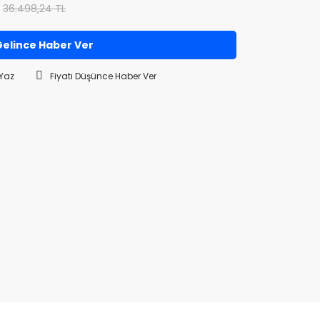
36.498,24 TL
elince Haber Ver
Yaz
Fiyatı Düşünce Haber Ver