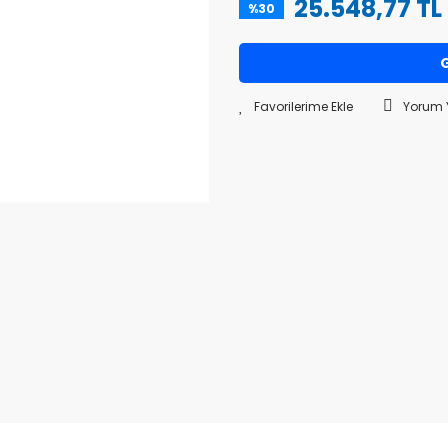
25.548,77 TL
%30
G
Yorum 