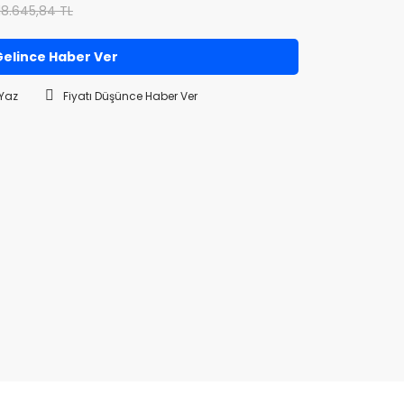
18.645,84 TL
elince Haber Ver
Yaz
Fiyatı Düşünce Haber Ver