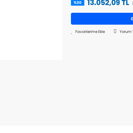
13.052,09 TL
%30
G
Yorum 