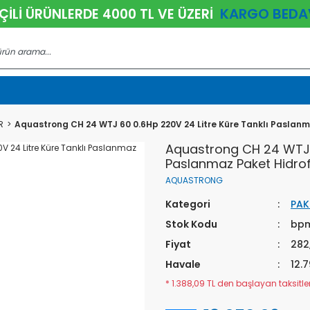
KARGO BEDA
ÇİLİ ÜRÜNLERDE 4000 TL VE ÜZERİ
R
Aquastrong CH 24 WTJ 60 0.6Hp 220V 24 Litre Küre Tanklı Paslanm
Aquastrong CH 24 WTJ 6
Paslanmaz Paket Hidro
AQUASTRONG
Kategori
PAK
Stok Kodu
bp
Fiyat
282
Havale
12.7
* 1.388,09 TL den başlayan taksitler