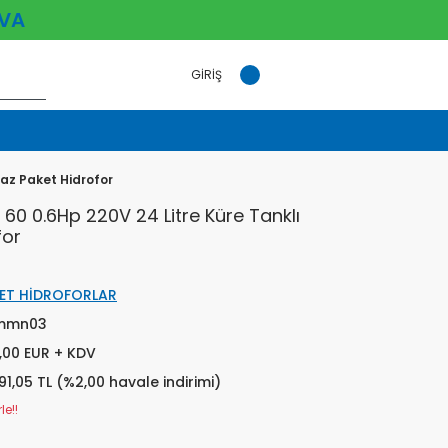
VA
GİRİŞ
az Paket Hidrofor
0 0.6Hp 220V 24 Litre Küre Tanklı
for
ET HİDROFORLAR
mmn03
,00 EUR + KDV
91,05 TL (%2,00 havale indirimi)
le!!