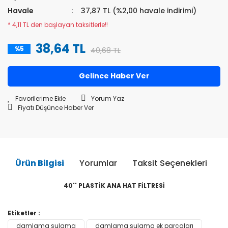
Havale
37,87 TL (%2,00 havale indirimi)
* 4,11 TL den başlayan taksitlerle!!
38,64 TL
%5
40,68 TL
Gelince Haber Ver
Yorum Yaz
Fiyatı Düşünce Haber Ver
Ürün Bilgisi
Yorumlar
Taksit Seçenekleri
Ö
40'' PLASTİK ANA HAT FİLTRESİ
Bu ürünün fiyat bilgisi, resim, ürün açıklamalarında ve diğer
Etiketler :
konularda yetersiz gördüğünüz noktaları öneri formunu
damlama sulama
damlama sulama ek parçaları
Bu ürüne ilk yorumu siz yapın!