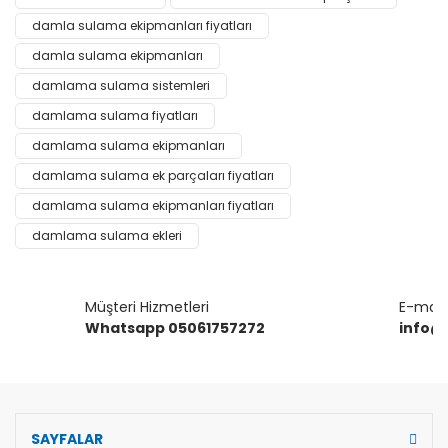
kullanarak tarafımıza iletebilirsiniz.
Görüş ve önerileriniz için teşekkür ederiz.
damla sulama ekipmanları fiyatları
damla sulama ekipmanları
Yorum Yaz
Ürün resmi kalitesiz, bozuk veya görüntülenemiyor.
damlama sulama sistemleri
Ürün açıklamasında eksik bilgiler bulunuyor.
damlama sulama fiyatları
Ürün bilgilerinde hatalar bulunuyor.
damlama sulama ekipmanları
Ürün fiyatı diğer sitelerden daha pahalı.
damlama sulama ek parçaları fiyatları
Bu ürüne benzer farklı alternatifler olmalı.
damlama sulama ekipmanları fiyatları
damlama sulama ekleri
Müşteri Hizmetleri
E-mail 
Gönder
Whatsapp 05061757272
info@
SAYFALAR